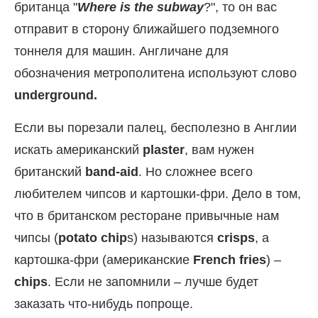
британца "
Where
is
the
subway
?", то он вас
отправит в сторону ближайшего подземного
тоннеля для машин. Англичане для
обозначения метрополитена используют слово
underground.
Если вы порезали палец, бесполезно в Англии
искать американский
plaster
, вам нужен
британский
band-aid
. Но сложнее всего
любителем чипсов и картошки-фри. Дело в том,
что в британском ресторане привычные нам
чипсы (
potato chip
s) называются
crisps
, а
картошка-фри (американские
French fries
) –
chips
. Если не запомнили – лучше будет
заказать что-нибудь попроще.