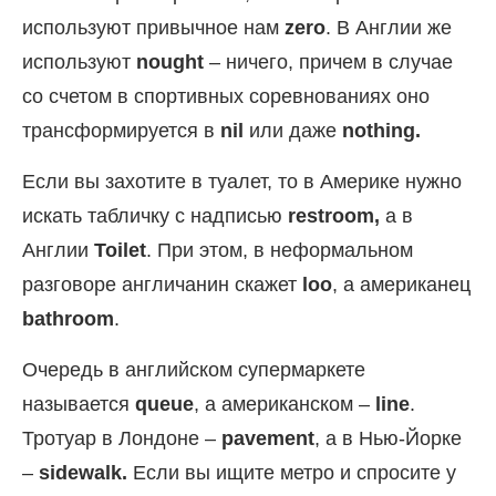
используют привычное нам
zero
. В Англии же
используют
nought
– ничего, причем в случае
со счетом в спортивных соревнованиях оно
трансформируется в
nil
или даже
nothing.
Если вы захотите в туалет, то в Америке нужно
искать табличку с надписью
restroom,
а в
Англии
Toilet
. При этом, в неформальном
разговоре англичанин скажет
loo
, а американец
bathroom
.
Очередь в английском супермаркете
называется
queue
, а американском –
line
.
Тротуар в Лондоне –
pavement
, а в Нью-Йорке
–
sidewalk.
Если вы ищите метро и спросите у