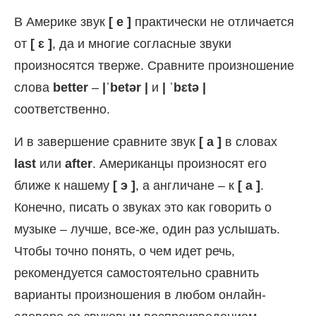
В Америке звук
[ e ]
практически не отличается
от
[ ɛ ]
, да и многие согласные звуки
произносятся тверже. Сравните произношение
слова
better
–
|ˈbetər |
и
| ˈbɛtə |
соответственно.
И в завершение сравните звук
[ a ]
в словах
last
или
after
. Американцы произносят его
ближе к нашему
[ э ]
, а англичане – к
[ а ]
.
Конечно, писать о звуках это как говорить о
музыке – лучше, все-же, один раз услышать.
Чтобы точно понять, о чем идет речь,
рекомендуется самостоятельно сравнить
варианты произношения в любом онлайн-