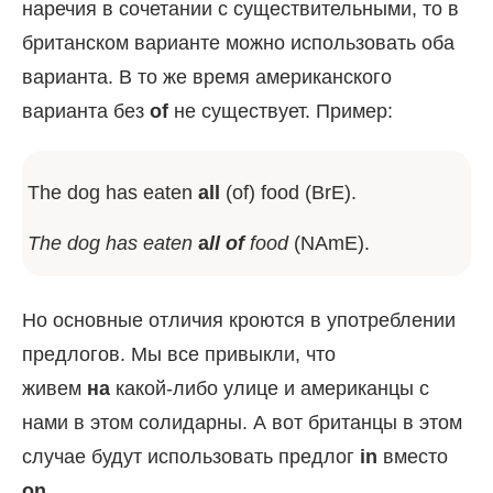
наречия в сочетании с существительными, то в
британском варианте можно использовать оба
варианта. В то же время американского
варианта без
of
не существует. Пример:
The dog has eaten
all
(of) food (BrE).
The dog has eaten
a
ll of
food
(NAmE).
Но основные отличия кроются в употреблении
предлогов. Мы все привыкли, что
живем
на
какой-либо улице и американцы с
нами в этом солидарны. А вот британцы в этом
случае будут использовать предлог
in
вместо
on
.