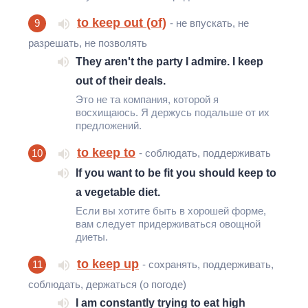
to keep out (of)
9
- не впускать, не
разрешать, не позволять
They aren't the party I admire. I keep
out of their deals.
Это не та компания, которой я
восхищаюсь. Я держусь подальше от их
предложений.
to keep to
10
- соблюдать, поддерживать
If you want to be fit you should keep to
a vegetable diet.
Если вы хотите быть в хорошей форме,
вам следует придерживаться овощной
диеты.
to keep up
11
- сохранять, поддерживать,
соблюдать, держаться (о погоде)
I am constantly trying to eat high