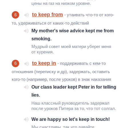
цены на газ на низком уровне.
to keep from
6
- утаивать что-то от кого-
то, удерживаться от каких-то действий
My mother's wise advice kept me from
smoking.
Мудрый совет моей матери уберег меня
от курения.
to keep in
6
- поддерживать с кем-то
отношения (переписку и др), задержать, оставить
кого-то (например, после уроков) в знак наказания
Our class leader kept Peter in for telling
lies.
Наш классный руководитель задержал
после уроков Питера за то, что тот солгал.
We are happy so let's keep in touch!
Мы счастливы, так что давайте