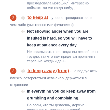
преследовала мотоцикл. Интересно,
поймают ли его когда-нибудь.
to keep at
2
- упорно тренироваться в
чем-либо (умственно или физически)
Not showing anger when you are
insulted is hard, so you will have to
keep at patience every day.
Не показывать гнев, когда вы оскорблены
трудно, так что вам придется проявлять
терпение каждый день.
to keep away (from)
3
- не подпускать
близко, остерегаться чего-либо, держаться в
отдалении
In everything you do keep away from
grumbling and complaining.
Во всем, что ты делаешь, держись
подальше от ворчания и жалоб.