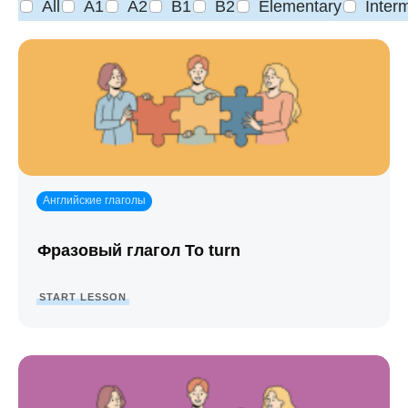
All
A1
A2
B1
B2
Elementary
Inter
Английские глаголы
Фразовый глагол To turn
START LESSON