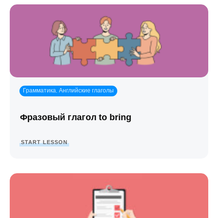
Грамматика
Английские глаголы
,
Фразовый глагол to bring
START LESSON