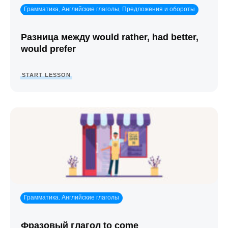
Грамматика
Английские глаголы
Предложения и обороты
,
,
Разница между would rather, had better,
would prefer
START LESSON
Грамматика
Английские глаголы
,
Фразовый глагол to come