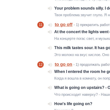
Your problem sounds silly. I do
Твоя проблема звучит глупо. Я н
to go off
11
- 1) прекратить рабо
At the concert the lights went
На концерте погас свет, и музык
This milk tastes sour. It has go
Это молоко на вкус кислое. Оно
to go on
12
- 1) продолжать рабо
When I entered the room he g
Когда я вошла в комнату, он по
What is going on upstairs? - 
Что происходит наверху? - Наши
How's life going on?