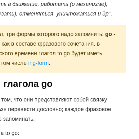
ть в движение, работать (о механизме),
чезать), отменяться, уничтожаться и др
".
ол, три формы которого надо запомнить:
go -
ак как в составе фразового сочетания, в
кого времени глагол to go будет иметь
 том числе
ing-form
.
 глагола go
том, что они представляют собой связку
ьзя перевести дословно; каждое фразовое
о запоминать.
 to go: