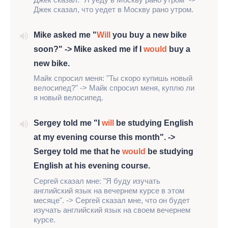
Джек сказал, что уедет в Москву рано утром.
Mike asked me "
Will
you buy a new bike
soon?" -> Mike asked me if I
would
buy a
new bike.
Майк спросил меня: "Ты скоро купишь новый
велосипед?" -> Майк спросил меня, куплю ли
я новый велосипед.
Sergey told me "I
will
be studying English
at my evening course this month". ->
Sergey told me that he
would
be studying
English at his evening course.
Сергей сказал мне: "Я буду изучать
английский язык на вечернем курсе в этом
месяце". -> Сергей сказал мне, что он будет
изучать английский язык на своем вечернем
курсе.