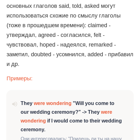
основных глаголов said, told, asked могут
использоваться схожие по смыслу глаголы
(тоже в прошедшем времени): claimed -
утверждал, agreed - согласился, felt -
чувствовал, hoped - надеялся, remarked -
заметил, doubted - усомнился, added - прибавил
и др.
Примеры:
They
were wondering
"Will you come to
our wedding ceremony?" -> They
were
wondering
if I would come to their wedding
ceremony.
Они интересовались: "Придешь ли ты на нашу