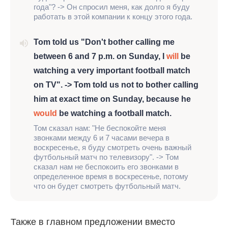
года"? -> Он спросил меня, как долго я буду
работать в этой компании к концу этого года.
Tom told us "Don't bother calling me
between 6 and 7 p.m. on Sunday, I
will
be
watching a very important football match
on TV". -> Tom told us not to bother calling
him at exact time on Sunday, because he
would
be watching a football match.
Том сказал нам: "Не беспокойте меня
звонками между 6 и 7 часами вечера в
воскресенье, я буду смотреть очень важный
футбольный матч по телевизору". -> Том
сказал нам не беспокоить его звонками в
определенное время в воскресенье, потому
что он будет смотреть футбольный матч.
Также в главном предложении вместо