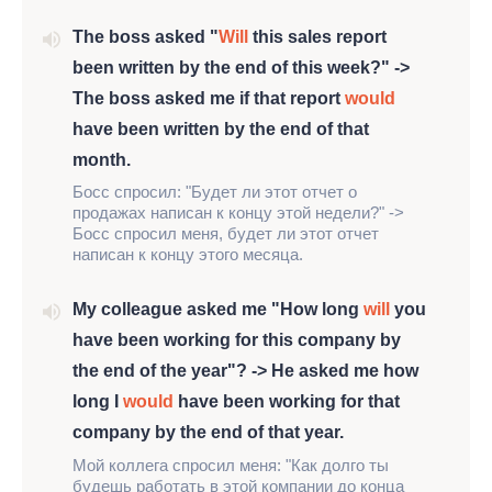
The boss asked "
Will
this sales report
been written by the end of this week?" ->
The boss asked me if that report
would
have been written by the end of that
month.
Босс спросил: "Будет ли этот отчет о
продажах написан к концу этой недели?" ->
Босс спросил меня, будет ли этот отчет
написан к концу этого месяца.
My colleague asked me "How long
will
you
have been working for this company by
the end of the year"? -> He asked me how
long I
would
have been working for that
company by the end of that year.
Мой коллега спросил меня: "Как долго ты
будешь работать в этой компании до конца