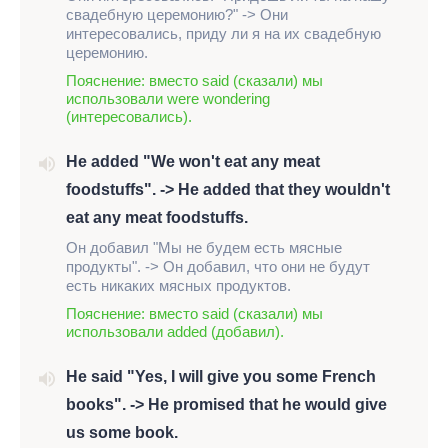
свадебную церемонию?" -> Они
интересовались, приду ли я на их свадебную
церемонию.
Пояснение: вместо said (сказали) мы
использовали were wondering
(интересовались).
He added "We won't eat any meat
foodstuffs". -> He added that they wouldn't
eat any meat foodstuffs.
Он добавил "Мы не будем есть мясные
продукты". -> Он добавил, что они не будут
есть никаких мясных продуктов.
Пояснение: вместо said (сказали) мы
использовали added (добавил).
He said "Yes, I will give you some French
books". -> He promised that he would give
us some book.