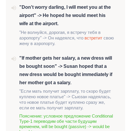
"Don't worry darling, I will meet you at the
airport" -> He hoped he would meet his
wife at the airport.
"Не волнуйся, дорогая, я встречу тебя в
аэропорту" -> Он надеялся, что
встретит
свою
жену в аэропорту.
"If mother gets her salary, a new dress will
be bought soon" -> Susan hoped that a
new dress would be bought immediately if
her mother got a salary.
"Если мать получит зарплату, то скоро будет
куплено новое платье" -> Сьюзан надеялась,
что новое платье будет куплено сразу же,
если ее мать получит зарплату.
Пояснение: условное предложение Conditional
Type-1 переводим обе части будущим
временем, will be bought (passive) -> would be