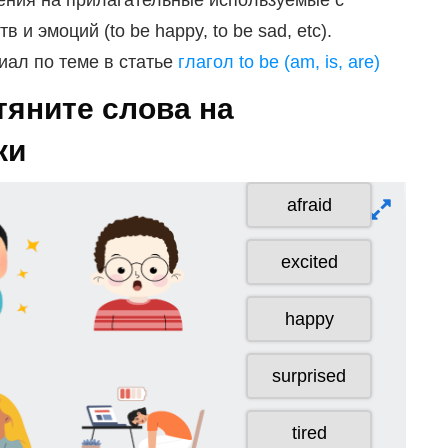
ения на прилагательные используемые с
 и эмоций (to be happy, to be sad, etc).
ал по теме в статье
глагол to be (am, is, are)
тяните слова на
ки