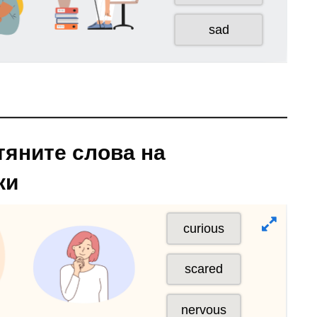
тяните слова на
ки