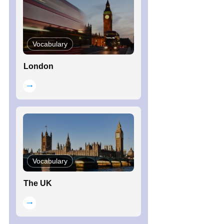
Vocabulary
London
Vocabulary
The UK