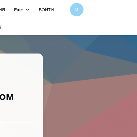
ИЯ
Еще
ВОЙТИ
G
гом