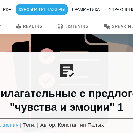
PDF
КУРСЫ И ТРЕНАЖЕРЫ
ГРАММАТИКА
УПРАЖНЕН
Y
READING
LISTENING
SPEAKIN
илагательные с предло
"чувства и эмоции" 1
ажнения
| Теги:
| Автор:
Константин Пелых