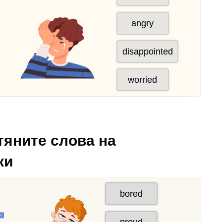
тяните слова на
ки