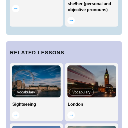
she/her (personal and
objective pronouns)
RELATED LESSONS
Vocabulary
Vocabulary
Sightseeing
London