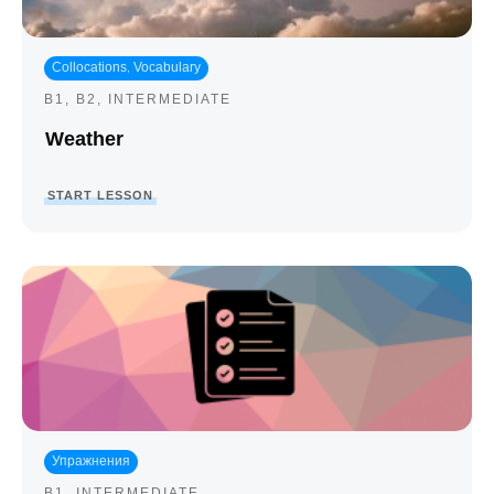
Collocations
Vocabulary
,
B1
,
B2
,
INTERMEDIATE
Weather
START LESSON
Упражнения
B1
,
INTERMEDIATE