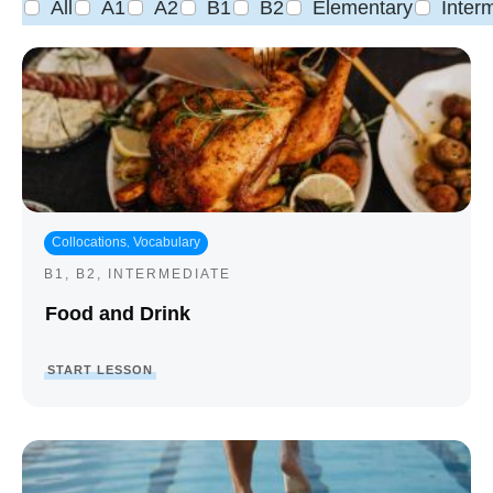
All
A1
A2
B1
B2
Elementary
Inter
Collocations
Vocabulary
,
B1
,
B2
,
INTERMEDIATE
Food and Drink
START LESSON