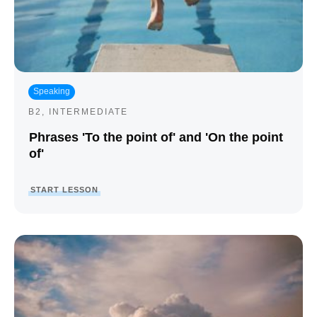
Speaking
B2
,
INTERMEDIATE
Phrases 'To the point of' and 'On the point
of'
START LESSON