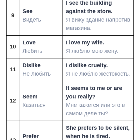
I see the building
See
against the store.
9
Видеть
Я вижу здание напротив
магазина.
Love
I love my wife.
10
Любить
Я люблю мою жену.
Dislike
I dislike cruelty.
11
Не любить
Я не люблю жестокость.
It seems to me or are
Seem
you really?
12
Казаться
Мне кажется или это в
самом деле ты?
She prefers to be silent,
Prefer
when he is tired.