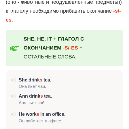
(оно - животные и неодушевленные предметы))
к глаголу необходимо прибавить окончание
-s/-
es
.
SHE, HE, IT
+
ГЛАГОЛ С
ОКОНЧАНИЕМ
-S/-ES
+
ОСТАЛЬНЫЕ СЛОВА.
She drink
s
tea.
Она пьет чай.
Ann drink
s
tea.
Аня пьет чай.
Не work
s
in an office.
Он работает в офисе.