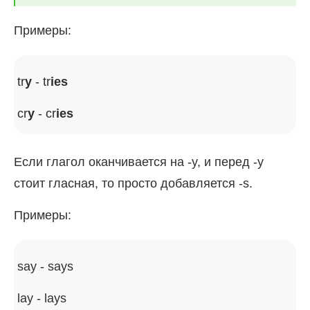
Примеры:
tr
y
- tr
ies
cr
y
- cr
ies
Если глагол оканчивается на -y, и перед -y
стоит гласная, то просто добавляется -s.
Примеры:
say - says
lay - lays