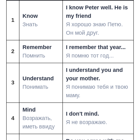
I know Peter well. He is
Know
my friend
1
Знать
Я хорошо знаю Петю.
Он мой друг.
Remember
I remember that year...
2
Помнить
Я помню тот год...
I understand you and
Understand
your mother.
3
Понимать
Я понимаю тебя и твою
маму.
Mind
I don't mind.
4
Возражать,
Я не возражаю.
иметь ввиду