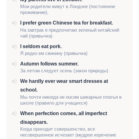
Мои родители живут в Лондоне
(постоянное
проживание)
.
I prefer green Chinese tea for breakfast.
На завтрак я предпочитаю зеленый китайский
чай
(привычка)
I seldom eat pork.
Я редко ем свинину (привычка)
Autumn follows summer.
За летом следует осень (закон природы)
We hardly ever wear smart dresses at
school.
Мы почти никогда не носим шикарные платья в
школе (правило для учащихся)
When perfection comes, all imperfect
disappears.
Когда приходит совершенство, все
несовершенное исчезает (мудрое изречение