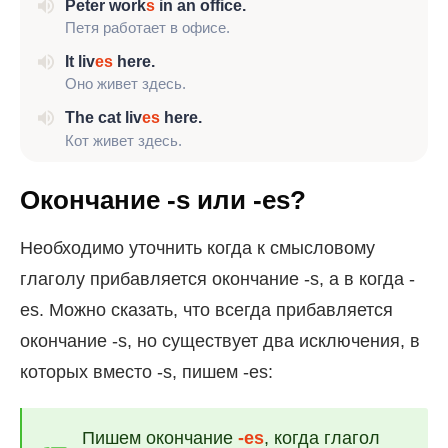
Peter work
s
in an office.
Петя работает в офисе.
It liv
es
here.
Оно живет здесь.
The cat liv
es
here
.
Кот живет здесь.
Окончание -s или -es?
Необходимо уточнить когда к смысловому
глаголу прибавляется окончание -s, а в когда -
es. Можно сказать, что всегда прибавляется
окончание -s, но существует два исключения, в
которых вместо -s, пишем -es:
Пишем окончание
-es
, когда глагол