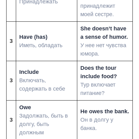
Принадлежать
принадлежит
моей сестре.
She doesn’t have
Have (has)
a sense of humor.
3
Иметь, обладать
У нее нет чувства
юмора.
Does the tour
Include
include food?
3
Включать,
Тур включает
содержать в себе
питание?
Owe
He owes the bank.
Задолжать, быть в
3
Он в долгу у
долгу, быть
банка.
должным