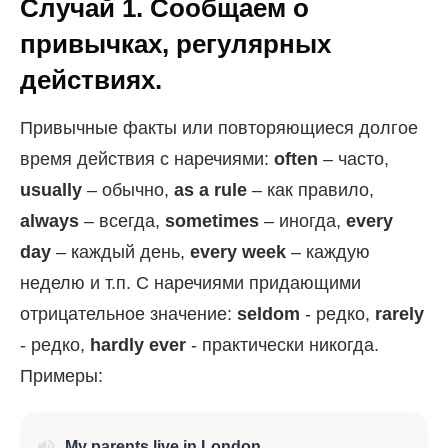
Случай 1. Сообщаем о
привычках, регулярных
действиях.
Привычные факты или повторяющиеся долгое
время действия с наречиями:
often
– часто,
usually
– обычно,
as a rule
– как правило,
always
– всегда,
sometimes
– иногда,
every
day
– каждый день,
every week
– каждую
неделю и т.п. C наречиями придающими
отрицательное значение:
seldom
- редко,
rarely
- редко,
hardly ever
- практически никогда.
Примеры:
My parents live in London.