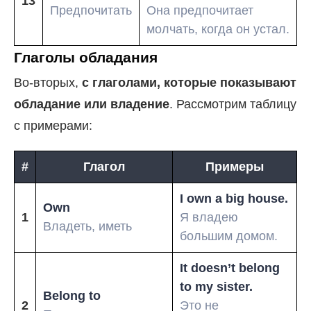
13
Предпочитать
Она предпочитает
молчать, когда он устал.
Глаголы обладания
Во-вторых,
с глаголами, которые показывают
обладание или владение
. Рассмотрим таблицу
с примерами:
#
Глагол
Примеры
I own a big house.
Own
1
Я владею
Владеть, иметь
большим домом.
It doesn’t belong
to my sister.
Belong to
2
Это не