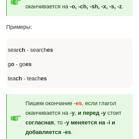
оканчивается на
-o, -ch, -sh, -x, -s, -z
.
Примеры:
sear
ch
- search
es
g
o
- go
es
tea
ch
- teach
es
Пишем окончание
-es
, если глагол
оканчивается на
-y
,
и перед -y
стоит
согласная
, то
-y меняется на -i и
добавляется -es
.