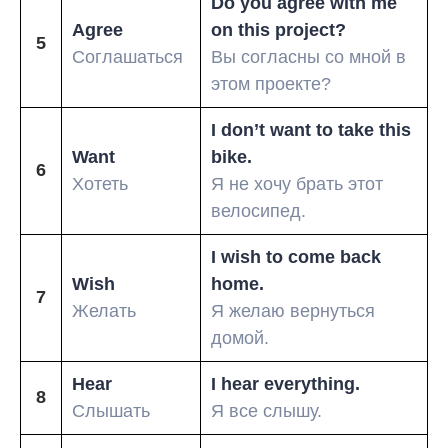
Do you agree with me
Agree
on this project?
5
Соглашаться
Вы согласны со мной в
этом проекте?
I don’t want to take this
Want
bike.
6
Хотеть
Я не хочу брать этот
велосипед.
I wish to come back
Wish
home.
7
Желать
Я желаю вернуться
домой.
Hear
I hear everything.
8
Слышать
Я все слышу.